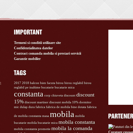
Termeni si conditii utilizare site
Confidentialitatea datelor
Contract comanda mobila si prestari servicii
Garantie mobilier
11
2017
2018
balcon
bien facuta
birou
birou reglabil
birou
reglabil pe inaltime
bucatarie
bucatarie mica
constanta
discount
corp chiuveta
discount
15%
discount martisor
discount mobila 10%
dormitor
mic
dulap
dura
fabrica
fabrica de mobila bine dotata
fabrica
mobila
de mobila constanta
masa
mobila
mobila constanta
bucatarie
mobila bucatarie mica
mobila la comanda
mobila constanta promotie
Curatare covoar