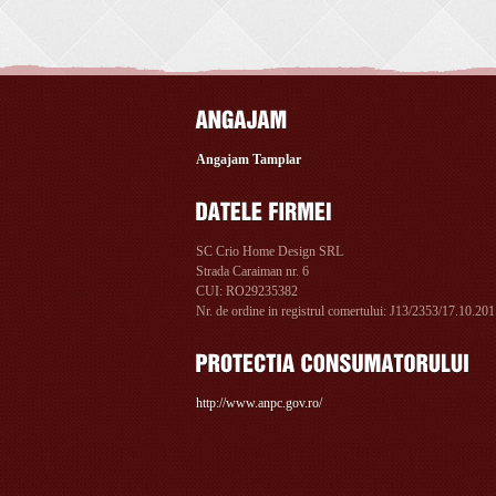
Angajam Tamplar
SC Crio Home Design SRL
Strada Caraiman nr. 6
CUI: RO29235382
Nr. de ordine in registrul comertului: J13/2353/17.10.20
http://www.anpc.gov.ro/