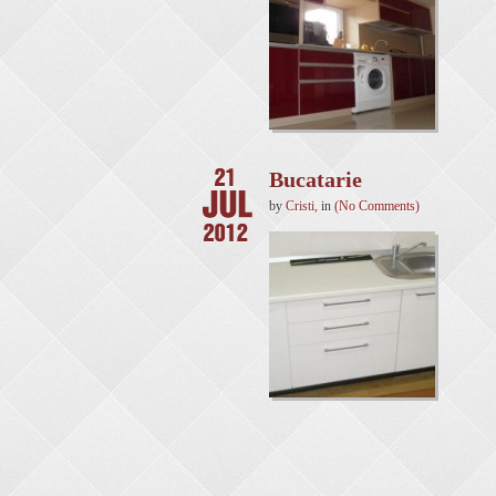
Bucatarie
by
Cristi
,
in
(No Comments)