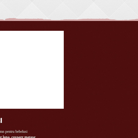
e lana, covoare matase