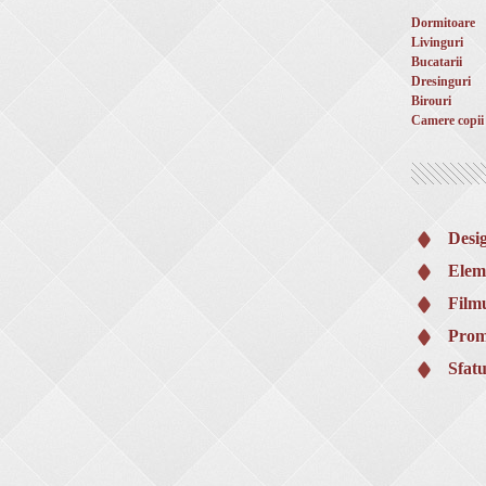
Dormitoare
Livinguri
Bucatarii
Dresinguri
Birouri
Camere copii
Desi
Elem
Filmu
Prom
Sfatu