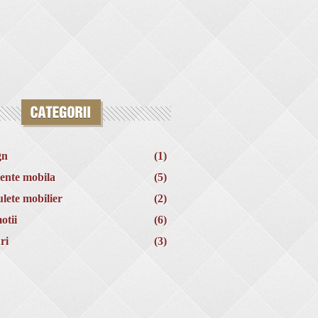
gn
(1)
ente mobila
(5)
lete mobilier
(2)
otii
(6)
ri
(3)