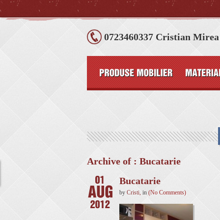
0723460337 Cristian Mirea
Archive of : Bucatarie
Bucatarie
by
Cristi
,
in
(No Comments)