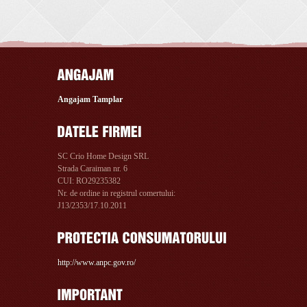
Angajam Tamplar
SC Crio Home Design SRL
Strada Caraiman nr. 6
CUI: RO29235382
Nr. de ordine in registrul comertului:
J13/2353/17.10.2011
http://www.anpc.gov.ro/