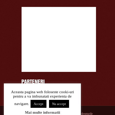
Aceasta pagina web foloseste cooki-uri
Curatare covoare lana, covoare matase
pentru a va imbunatati experienta de
navigare.
Accept
Nu accept
Mai multe informatii
© 2026 Mobila la Comanda in Constanta. Toate drepturile