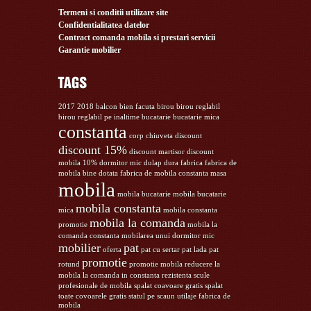
Termeni si conditii utilizare site
Confidentialitatea datelor
Contract comanda mobila si prestari servicii
Garantie mobilier
2017
2018
balcon
bien facuta
birou
birou reglabil
birou reglabil pe inaltime
bucatarie
bucatarie mica
constanta
corp chiuveta
discount
discount 15%
discount martisor
discount
mobila 10%
dormitor mic
dulap
dura
fabrica
fabrica de
mobila bine dotata
fabrica de mobila constanta
masa
mobila
mobila bucatarie
mobila bucatarie
mobila constanta
mica
mobila constanta
mobila la comanda
promotie
mobila la
comanda constanta
mobilarea unui dormitor mic
mobilier
pat
oferta
pat cu sertar
pat lada
pat
promotie
rotund
promotie mobila
reducere la
mobila la comanda in constanta
rezistenta
scule
profesionale de mobila
spalat coavoare gratis
spalat
toate covoarele gratis
statul pe scaun
utilaje fabrica de
mobila