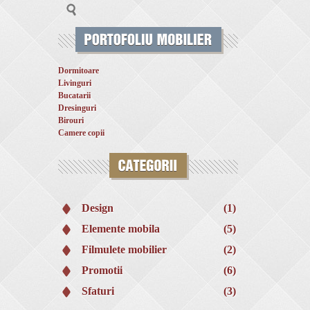
Dormitoare
Livinguri
Bucatarii
Dresinguri
Birouri
Camere copii
Design
(1)
Elemente mobila
(5)
Filmulete mobilier
(2)
Promotii
(6)
Sfaturi
(3)