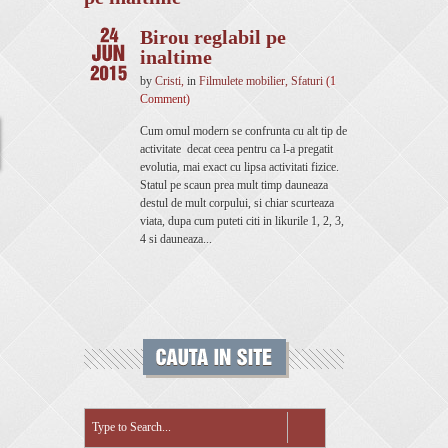
Birou reglabil pe
inaltime
by
Cristi
,
in
Filmulete mobilier
,
Sfaturi
(1
Comment)
Cum omul modern se confrunta cu alt tip de
activitate decat ceea pentru ca l-a pregatit
evolutia, mai exact cu lipsa activitati fizice.
Statul pe scaun prea mult timp dauneaza
destul de mult corpului, si chiar scurteaza
viata, dupa cum puteti citi in likurile 1, 2, 3,
4 si dauneaza...