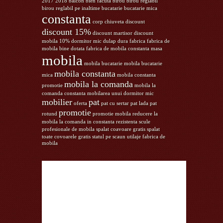
2017
2018
balcon
bien facuta
birou
birou reglabil
birou reglabil pe inaltime
bucatarie
bucatarie mica
constanta
corp chiuveta
discount
discount 15%
discount martisor
discount
mobila 10%
dormitor mic
dulap
dura
fabrica
fabrica de
mobila bine dotata
fabrica de mobila constanta
masa
mobila
mobila bucatarie
mobila bucatarie
mobila constanta
mica
mobila constanta
mobila la comanda
promotie
mobila la
comanda constanta
mobilarea unui dormitor mic
mobilier
pat
oferta
pat cu sertar
pat lada
pat
promotie
rotund
promotie mobila
reducere la
mobila la comanda in constanta
rezistenta
scule
profesionale de mobila
spalat coavoare gratis
spalat
toate covoarele gratis
statul pe scaun
utilaje fabrica de
mobila