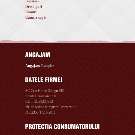
Bucatarii
Dresinguri
Birouri
Camere copii
Angajam Tamplar
SC Crio Home Design SRL
Strada Caraiman nr. 6
CUI: RO29235382
Nr. de ordine in registrul comertului:
J13/2353/17.10.2011