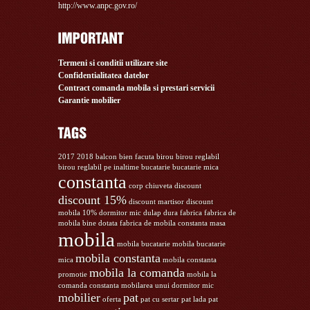
http://www.anpc.gov.ro/
Termeni si conditii utilizare site
Confidentialitatea datelor
Contract comanda mobila si prestari servicii
Garantie mobilier
2017
2018
balcon
bien facuta
birou
birou reglabil
birou reglabil pe inaltime
bucatarie
bucatarie mica
constanta
corp chiuveta
discount
discount 15%
discount martisor
discount
mobila 10%
dormitor mic
dulap
dura
fabrica
fabrica de
mobila bine dotata
fabrica de mobila constanta
masa
mobila
mobila bucatarie
mobila bucatarie
mobila constanta
mica
mobila constanta
mobila la comanda
promotie
mobila la
comanda constanta
mobilarea unui dormitor mic
mobilier
pat
oferta
pat cu sertar
pat lada
pat