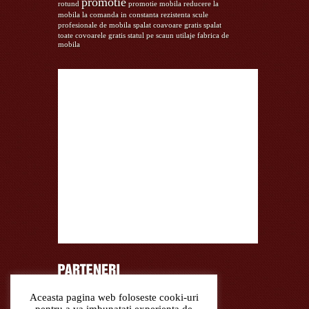
promotie
rotund
promotie mobila
reducere la
mobila la comanda in constanta
rezistenta
scule
profesionale de mobila
spalat coavoare gratis
spalat
toate covoarele gratis
statul pe scaun
utilaje fabrica de
mobila
Aceasta pagina web foloseste cooki-uri
Curatare covoare lana, covoare matase