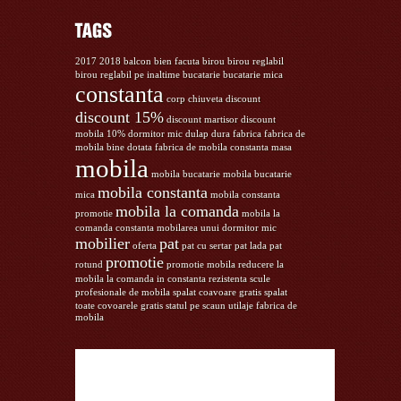
2017
2018
balcon
bien facuta
birou
birou reglabil
birou reglabil pe inaltime
bucatarie
bucatarie mica
constanta
corp chiuveta
discount
discount 15%
discount martisor
discount
mobila 10%
dormitor mic
dulap
dura
fabrica
fabrica de
mobila bine dotata
fabrica de mobila constanta
masa
mobila
mobila bucatarie
mobila bucatarie
mobila constanta
mica
mobila constanta
mobila la comanda
promotie
mobila la
comanda constanta
mobilarea unui dormitor mic
mobilier
pat
oferta
pat cu sertar
pat lada
pat
promotie
rotund
promotie mobila
reducere la
mobila la comanda in constanta
rezistenta
scule
profesionale de mobila
spalat coavoare gratis
spalat
toate covoarele gratis
statul pe scaun
utilaje fabrica de
mobila