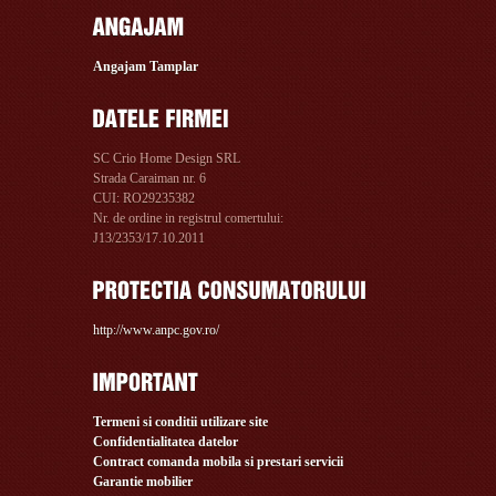
Angajam Tamplar
SC Crio Home Design SRL
Strada Caraiman nr. 6
CUI: RO29235382
Nr. de ordine in registrul comertului:
J13/2353/17.10.2011
http://www.anpc.gov.ro/
Termeni si conditii utilizare site
Confidentialitatea datelor
Contract comanda mobila si prestari servicii
Garantie mobilier