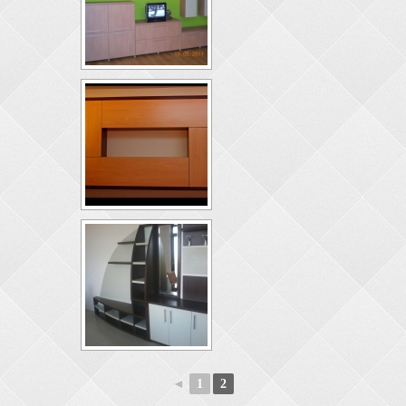
◄
1
2