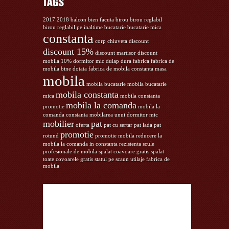
2017
2018
balcon
bien facuta
birou
birou reglabil
birou reglabil pe inaltime
bucatarie
bucatarie mica
constanta
corp chiuveta
discount
discount 15%
discount martisor
discount
mobila 10%
dormitor mic
dulap
dura
fabrica
fabrica de
mobila bine dotata
fabrica de mobila constanta
masa
mobila
mobila bucatarie
mobila bucatarie
mobila constanta
mica
mobila constanta
mobila la comanda
promotie
mobila la
comanda constanta
mobilarea unui dormitor mic
mobilier
pat
oferta
pat cu sertar
pat lada
pat
promotie
rotund
promotie mobila
reducere la
mobila la comanda in constanta
rezistenta
scule
profesionale de mobila
spalat coavoare gratis
spalat
toate covoarele gratis
statul pe scaun
utilaje fabrica de
mobila