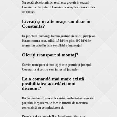
Nu costă absolut nimic, totul este gratuit in orasul
Constanta. In judetul Constanta se aplica o taxa unica
de 100 lei.
Livrați și in alte orașe sau doar în
Constanta?
În judetul Constanța livram gratuit, in restul județelor
livram contra cost, adică 1.5 lei/km plus 100 lei/zi de
montaj in cazul în care se solicită si montajul.
Oferiți transport si montaj?
Oferim transport si montaj și este gratuit în județul
Constanța si contra cost în restul județelor.
La o comandă mai mare există
posibilitatea acordări unui
discount?
Da, la mai toate comenzile există posibilitatea negocieri
prețului. Negocierea se face in functie de marimea
comenzi si/sau complexitatea ei.