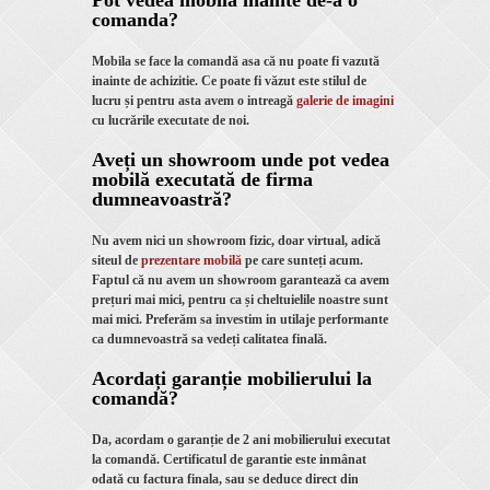
Pot vedea mobila inainte de-a o
comanda?
Mobila se face la comandă asa că nu poate fi vazută
inainte de achizitie. Ce poate fi văzut este stilul de
lucru și pentru asta avem o intreagă
galerie de imagini
cu lucrările executate de noi.
Aveți un showroom unde pot vedea
mobilă executată de firma
dumneavoastră?
Nu avem nici un showroom fizic, doar virtual, adică
siteul de
prezentare mobilă
pe care sunteți acum.
Faptul că nu avem un showroom garantează ca avem
prețuri mai mici, pentru ca și cheltuielile noastre sunt
mai mici. Preferăm sa investim in utilaje performante
ca dumnevoastră sa vedeți calitatea finală.
Acordați garanție mobilierului la
comandă?
Da, acordam o garanție de 2 ani mobilierului executat
la comandă. Certificatul de garantie este inmânat
odată cu factura finala, sau se deduce direct din