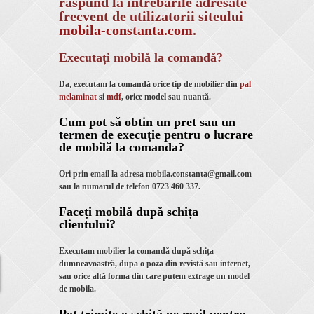
răspund la intrebarile adresate
frecvent de utilizatorii siteului
mobila-constanta.com
.
Executați mobilă la comandă?
Da, executam la comandă orice tip de mobilier din
pal
melaminat
si
mdf
, orice model sau nuantă.
Cum pot să obtin un pret sau un
termen de execuție pentru o lucrare
de mobilă la comanda?
Ori prin email la adresa mobila.constanta@gmail.com
sau la numarul de telefon 0723 460 337.
Faceți mobilă după schița
clientului?
Executam mobilier la comandă după schița
dumneavoastră, dupa o poza din revistă sau internet,
sau orice altă forma din care putem extrage un model
de mobila.