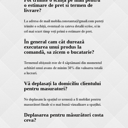
Pot trimite o schiță pe mail pentru
o estimare de pret si termen de
livrare?
La adresa de mail mobila.constanta@gmail.com puteți
trimite o schiță, eventual cu cateva detalii scrise, si in
cel mai scurt timp veți primi o estimare de pret.
În general cam cât durează
executarea unui produs la
comandă, sa zicem o bucatarie?
Termenul obișnuit este de 4 săptămani din momentul
achitări unui avans de minim 50% din valoarea totală
a lucrari.
Vă deplasați la domiciliu clientului
pentru masuratori?
Ne deplasam la spațiul ce urmeză a fi mobilat pentru
masurători finale si o mai bună vizualizare a spațilui.
Deplasarea pentru măsurători costa
ceva?