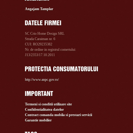
Angajam Tamplar
SC Crio Home Design SRL
Strada Caraiman nr. 6
CUI: RO29235382
Nr. de ordine in registrul comertului:
J13/2353/17.10.2011
http://www.anpc.gov.ro/
Termeni si conditii utilizare site
Confidentialitatea datelor
Contract comanda mobila si prestari servicii
Garantie mobilier