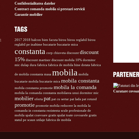
Confidentialitatea datelor
Contract comanda mobila si prestari servicii
Garantie mobilier
11
2017
2018
balcon
bien facuta
birou
birou reglabil
birou
reglabil pe inaltime
bucatarie
bucatarie mica
constanta
discount
corp chiuveta
discount
15%
discount martisor
discount mobila 10%
dormitor
mic
dulap
dura
fabrica
fabrica de mobila bine dotata
fabrica
mobila
de mobila constanta
masa
mobila
mobila constanta
bucatarie
mobila bucatarie mica
mobila la comanda
mobila constanta promotie
Curatare covoar
mobila la comanda constanta
mobilarea unui dormitor mic
mobilier
pat
oferta
pat cu sertar
pat lada
pat rotund
promotie
promotie mobila
reducere la mobila la
comanda in constanta
rezistenta
scule profesionale de
mobila
spalat coavoare gratis
spalat toate covoarele gratis
statul pe scaun
utilaje fabrica de mobila