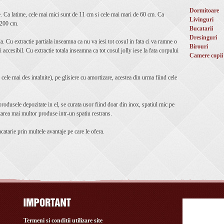
Dormitoare
e. Ca latime, cele mai mici sunt de 11 cm si cele mai mari de 60 cm. Ca
Livinguri
e 200 cm.
Bucatarii
Dresinguri
ala. Cu extractie partiala inseamna ca nu va iesi tot cosul in fata ci va ramne o
Birouri
i accesibil. Cu extractie totala inseamna ca tot cosul jolly iese la fata corpului
Camere copii
 ( cele mai des intalnite), pe glisiere cu amortizare, acestea din urma fiind cele
 produsele depozitate in el, se curata usor fiind doar din inox, spatiul mic pe
area mai multor produse intr-un spatiu restrans.
ucatarie prin multele avantaje pe care le ofera.
Termeni si conditii utilizare site