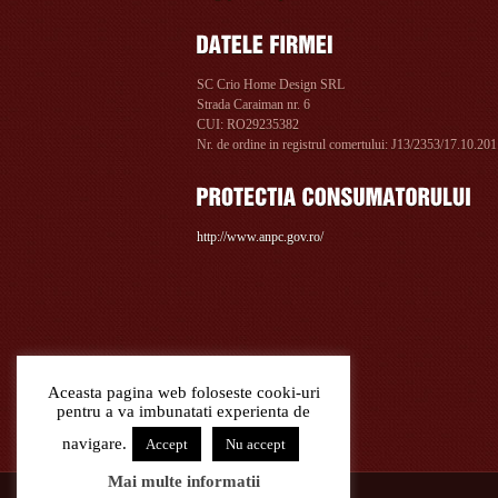
SC Crio Home Design SRL
Strada Caraiman nr. 6
CUI: RO29235382
Nr. de ordine in registrul comertului: J13/2353/17.10.20
http://www.anpc.gov.ro/
Aceasta pagina web foloseste cooki-uri
pentru a va imbunatati experienta de
navigare.
Accept
Nu accept
Mai multe informatii