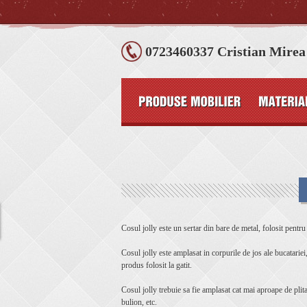
0723460337 Cristian Mirea
Cosul jolly este un sertar din bare de metal, folosit pentru 
Cosul jolly este amplasat in corpurile de jos ale bucatariei, 
produs folosit la gatit.
Cosul jolly trebuie sa fie amplasat cat mai aproape de plita/
bulion, etc.