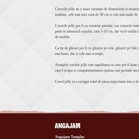
Cosurile jolly au o mare varietate de dimensiuni si model
inaltime, cele mai mici sunt de 50 cm si cele mai inalte d
Cosurile jolly pot fi cu extractie partiala, sau extractie tot
parte in interiorul copului, cam 5-10 cm, dar va fi vizibil s
de mobila.
Ca tip de glisare pot fi cu glisiere pe role, glisiere pe bile
mai bune, dar si cele mai scumpe.
Avatajele cosului jolly este rapiditatea cu care pot fi luate
care-l ocupa si compartimentarea optima care permite asez
Cosul jolly si-a castigat rolul de piesa importanta intr-o b
Angajam Tamplar