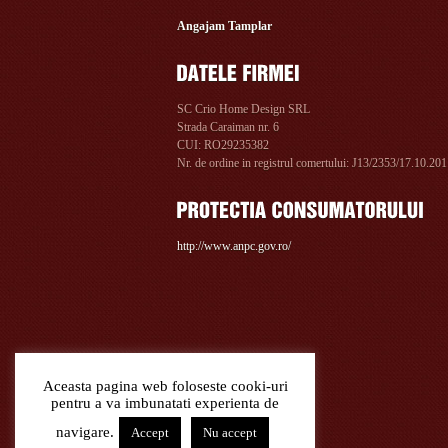
Angajam Tamplar
SC Crio Home Design SRL
Strada Caraiman nr. 6
CUI: RO29235382
Nr. de ordine in registrul comertului: J13/2353/17.10.20
http://www.anpc.gov.ro/
Aceasta pagina web foloseste cooki-uri
pentru a va imbunatati experienta de
navigare.
Accept
Nu accept