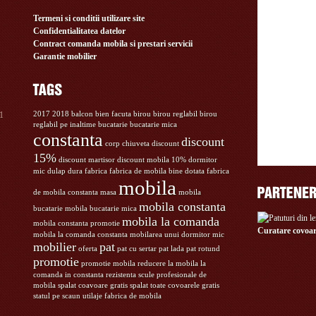
Termeni si conditii utilizare site
Confidentialitatea datelor
Contract comanda mobila si prestari servicii
Garantie mobilier
11
2017
2018
balcon
bien facuta
birou
birou reglabil
birou
reglabil pe inaltime
bucatarie
bucatarie mica
constanta
discount
corp chiuveta
discount
15%
discount martisor
discount mobila 10%
dormitor
mic
dulap
dura
fabrica
fabrica de mobila bine dotata
fabrica
mobila
de mobila constanta
masa
mobila
mobila constanta
bucatarie
mobila bucatarie mica
mobila la comanda
mobila constanta promotie
Curatare covoar
mobila la comanda constanta
mobilarea unui dormitor mic
mobilier
pat
oferta
pat cu sertar
pat lada
pat rotund
promotie
promotie mobila
reducere la mobila la
comanda in constanta
rezistenta
scule profesionale de
mobila
spalat coavoare gratis
spalat toate covoarele gratis
statul pe scaun
utilaje fabrica de mobila