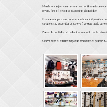
Marele avantaj este usurinta cu care pot fi transformate in
invers, fara a fi nevoit sa adaptezi un alt mobilier.
Foarte multe persoane prefera sa imbrace toti pereti cu pa
carligelor sau suportilor pe care va fi asezata marfa spre 
Panourile pot fi din pal melaminat sau mdf. Barile orizonta
Cateva poze cu diferite magazine amenajate cu panouri Sl