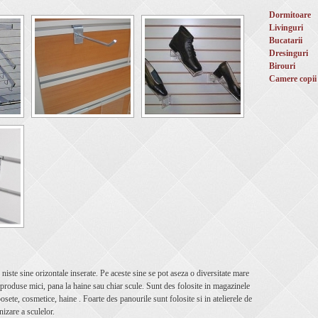
Dormitoare
Livinguri
Bucatarii
Dresinguri
Birouri
Camere copii
 niste sine orizontale inserate. Pe aceste sine se pot aseza o diversitate mare
produse mici, pana la haine sau chiar scule. Sunt des folosite in magazinele
osete, cosmetice, haine . Foarte des panourile sunt folosite si in atelierele de
izare a sculelor.