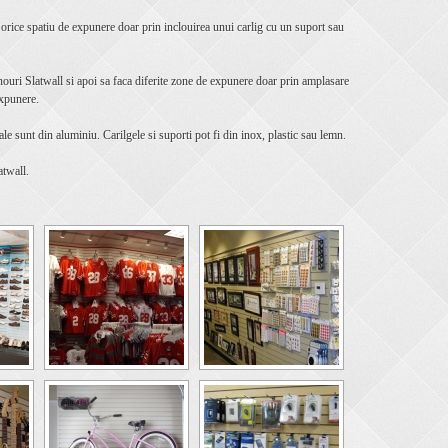
 orice spatiu de expunere doar prin inclouirea unui carlig cu un suport sau
nouri Slatwall si apoi sa faca diferite zone de expunere doar prin amplasare
expunere.
le sunt din aluminiu. Carilgele si suporti pot fi din inox, plastic sau lemn.
atwall.