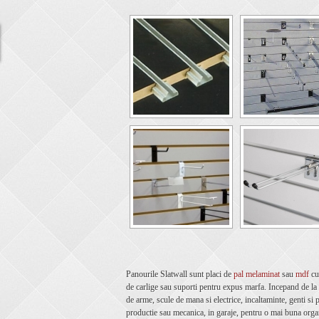
Panourile Slatwall sunt placi de
pal melaminat
sau
mdf
cu
de carlige sau suporti pentru expus marfa. Incepand de la 
de arme, scule de mana si electrice, incaltaminte, genti si p
productie sau mecanica, in garaje, pentru o mai buna organ