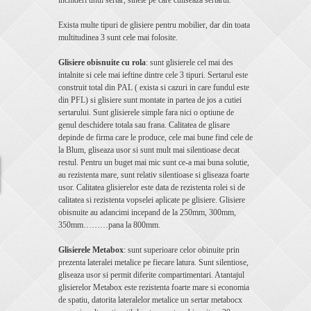
inchideri unui sertar, sinele pe care culiseaza sertarul.
Exista multe tipuri de glisiere pentru mobilier, dar din toata
multitudinea 3 sunt cele mai folosite.
Glisiere obisnuite cu rola
: sunt glisierele cel mai des
intalnite si cele mai ieftine dintre cele 3 tipuri. Sertarul este
construit total din PAL ( exista si cazuri in care fundul este
din PFL) si glisiere sunt montate in partea de jos a cutiei
sertarului. Sunt glisierele simple fara nici o optiune de
genul deschidere totala sau frana. Calitatea de glisare
depinde de firma care le produce, cele mai bune find cele de
la Blum, gliseaza usor si sunt mult mai silentioase decat
restul. Pentru un buget mai mic sunt ce-a mai buna solutie,
au rezistenta mare, sunt relativ silentioase si gliseaza foarte
usor. Calitatea glisierelor este data de rezistenta rolei si de
calitatea si rezistenta vopselei aplicate pe glisiere. Glisiere
obisnuite au adancimi incepand de la 250mm, 300mm,
350mm………pana la 800mm.
Glisierele Metabox
: sunt superioare celor obinuite prin
prezenta lateralei metalice pe fiecare latura. Sunt silentiose,
gliseaza usor si permit diferite compartimentari. Atantajul
glisierelor Metabox este rezistenta foarte mare si economia
de spatiu, datorita lateralelor metalice un sertar metabocx