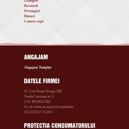
Livinguri
Bucatarii
Dresinguri
Birouri
Camere copii
Angajam Tamplar
SC Crio Home Design SRL
Strada Caraiman nr. 6
CUI: RO29235382
Nr. de ordine in registrul comertului:
J13/2353/17.10.2011