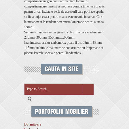
compartimentari gen compartimentare tacamuri,
compartimentare vase si se pot face compartimentari practic
pentru orice. Exista o serie de accesorii care pot face spatiu
sa fie aranjat exact pentru cea ce este nevoie in sertar. Ca si
la metabox si la tandem box exista lonjerane pentru a inalta
sertarul.
Sertarele Tandembox se gasesc sub urmatoarele adancimi:
270mm, 300mm, 350mm…..650mm.
Inaltimea sertarelor tanbembox poate fi de: 68mm, 83mm,
115mm inaltimile mai mare se construiesc cu lonjeroane si
placari laterale speciale pentru Tandembox.
Dormitoare