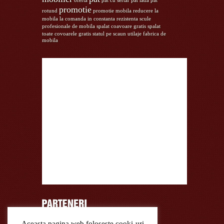
oferta
pat cu sertar
pat lada
pat
promotie
rotund
promotie mobila
reducere la
mobila la comanda in constanta
rezistenta
scule
profesionale de mobila
spalat coavoare gratis
spalat
toate covoarele gratis
statul pe scaun
utilaje fabrica de
mobila
Aceasta pagina web foloseste cooki-uri