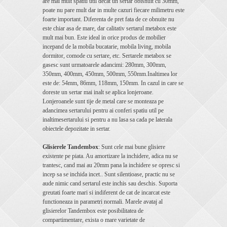
are mai mult spatiu util decat un sertar obisnuit cu 30mm,
poate nu pare mult dar in multe cazuri fiecare milimetru este
foarte important. Diferenta de pret fata de ce obnuite nu
este chiar asa de mare, dar calitativ sertarul metabox este
mult mai bun. Este ideal in orice produs de mobilier
incepand de la mobila bucatarie, mobila living, mobila
dormitor, comode cu sertare, etc. Sertarele metabox se
gasesc sunt urmatoarele adancimi: 280mm, 300mm,
350mm, 400mm, 450mm, 500mm, 550mm.Inaltimea lor
este de: 54mm, 86mm, 118mm, 150mm. In cazul in care se
doreste un sertar mai inalt se aplica lonjeroane.
Lonjeroanele sunt tije de metal care se monteaza pe
adancimea sertarului pentru ai conferi spatiu util pe
inaltimesertarului si pentru a nu lasa sa cada pe laterala
obiectele depozitate in sertar.
Glisierele Tandembox
: Sunt cele mai bune glisiere
existente pe piata. Au amortizare la inchidere, adica nu se
trantesc, cand mai au 20mm pana la inchidere se opresc si
incep sa se inchida incet.. Sunt silentioase, practic nu se
aude nimic cand sertarul este inchis sau deschis. Suporta
greutati foarte mari si indiferent de cat de incarcat este
functioneaza in parametri normali. Marele avataj al
glisierelor Tandembox este posibilitatea de
compartimentare, exista o mare varietate de