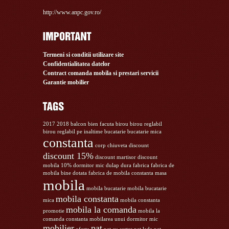
http://www.anpc.gov.ro/
Termeni si conditii utilizare site
Confidentialitatea datelor
Contract comanda mobila si prestari servicii
Garantie mobilier
2017
2018
balcon
bien facuta
birou
birou reglabil
birou reglabil pe inaltime
bucatarie
bucatarie mica
constanta
corp chiuveta
discount
discount 15%
discount martisor
discount
mobila 10%
dormitor mic
dulap
dura
fabrica
fabrica de
mobila bine dotata
fabrica de mobila constanta
masa
mobila
mobila bucatarie
mobila bucatarie
mobila constanta
mica
mobila constanta
mobila la comanda
promotie
mobila la
comanda constanta
mobilarea unui dormitor mic
mobilier
pat