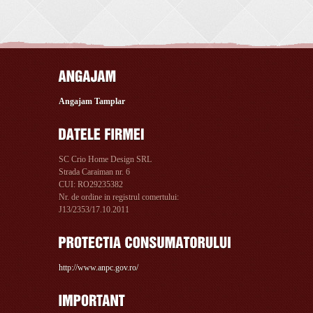
Angajam Tamplar
SC Crio Home Design SRL
Strada Caraiman nr. 6
CUI: RO29235382
Nr. de ordine in registrul comertului:
J13/2353/17.10.2011
http://www.anpc.gov.ro/