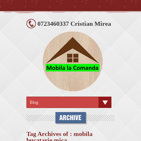
0723460337 Cristian Mirea
Tag Archives of : mobila
bucatarie mica