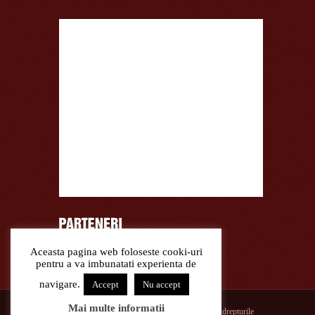
Aceasta pagina web foloseste cooki-uri
Curatare covoare lana, covoare matase
pentru a va imbunatati experienta de
navigare.
Accept
Nu accept
Mai multe informatii
© 2026 Mobila la Comanda in Constanta. Toate drepturile