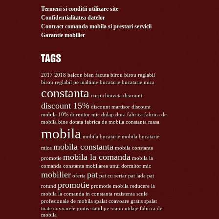
Termeni si conditii utilizare site
Confidentialitatea datelor
Contract comanda mobila si prestari servicii
Garantie mobilier
2017
2018
balcon
bien facuta
birou
birou reglabil
birou reglabil pe inaltime
bucatarie
bucatarie mica
constanta
corp chiuveta
discount
discount 15%
discount martisor
discount
mobila 10%
dormitor mic
dulap
dura
fabrica
fabrica de
mobila bine dotata
fabrica de mobila constanta
masa
mobila
mobila bucatarie
mobila bucatarie
mobila constanta
mica
mobila constanta
mobila la comanda
promotie
mobila la
comanda constanta
mobilarea unui dormitor mic
mobilier
pat
oferta
pat cu sertar
pat lada
pat
promotie
rotund
promotie mobila
reducere la
mobila la comanda in constanta
rezistenta
scule
profesionale de mobila
spalat coavoare gratis
spalat
toate covoarele gratis
statul pe scaun
utilaje fabrica de
mobila