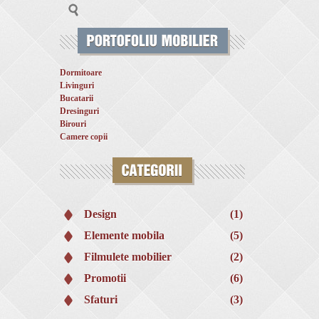
Dormitoare
Livinguri
Bucatarii
Dresinguri
Birouri
Camere copii
Design
(1)
Elemente mobila
(5)
Filmulete mobilier
(2)
Promotii
(6)
Sfaturi
(3)