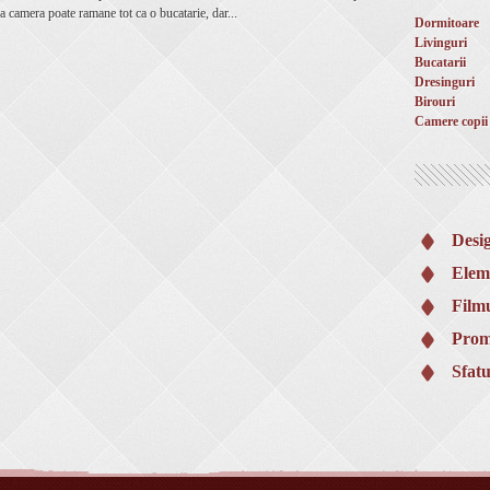
 camera poate ramane tot ca o bucatarie, dar...
Dormitoare
Livinguri
Bucatarii
Dresinguri
Birouri
Camere copii
Desi
Elem
Filmu
Prom
Sfatu