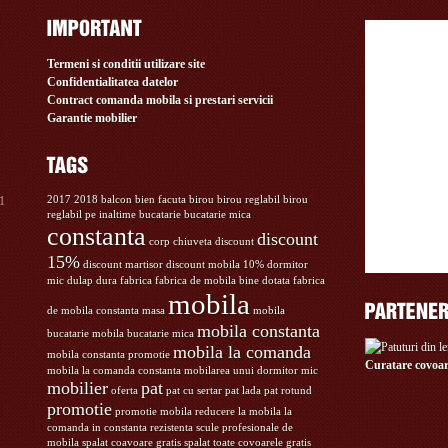
Termeni si conditii utilizare site
Confidentialitatea datelor
Contract comanda mobila si prestari servicii
Garantie mobilier
11
2017
2018
balcon
bien facuta
birou
birou reglabil
birou
reglabil pe inaltime
bucatarie
bucatarie mica
constanta
discount
corp chiuveta
discount
15%
discount martisor
discount mobila 10%
dormitor
mic
dulap
dura
fabrica
fabrica de mobila bine dotata
fabrica
mobila
de mobila constanta
masa
mobila
mobila constanta
bucatarie
mobila bucatarie mica
mobila la comanda
mobila constanta promotie
Curatare covoar
mobila la comanda constanta
mobilarea unui dormitor mic
mobilier
pat
oferta
pat cu sertar
pat lada
pat rotund
promotie
promotie mobila
reducere la mobila la
comanda in constanta
rezistenta
scule profesionale de
mobila
spalat coavoare gratis
spalat toate covoarele gratis