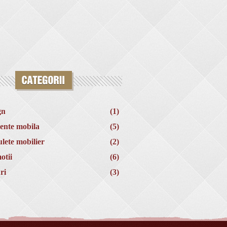
gn
(1)
ente mobila
(5)
lete mobilier
(2)
otii
(6)
ri
(3)