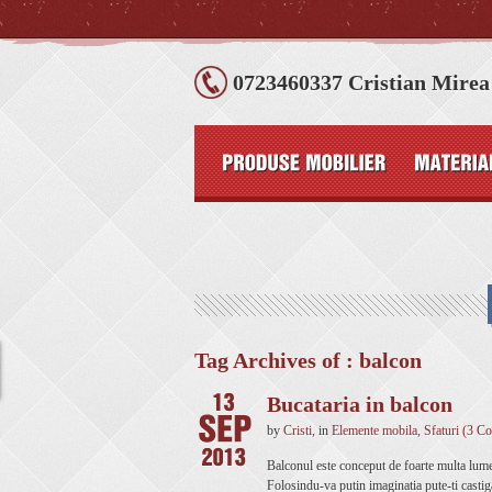
0723460337 Cristian Mirea
Tag Archives of : balcon
Bucataria in balcon
by
Cristi
,
in
Elemente mobila
,
Sfaturi
(3 C
Balconul este conceput de foarte multa lume 
Folosindu-va putin imaginatia pute-ti casti