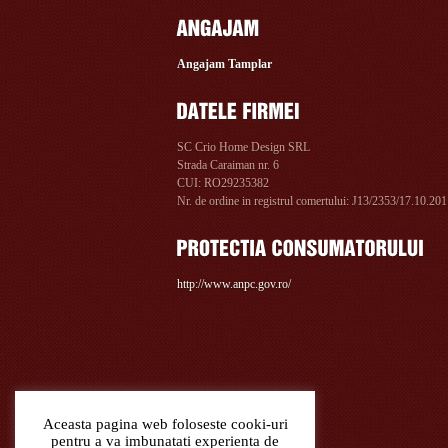
Angajam Tamplar
SC Crio Home Design SRL
Strada Caraiman nr. 6
CUI: RO29235382
Nr. de ordine in registrul comertului: J13/2353/17.10.20
http://www.anpc.gov.ro/
Aceasta pagina web foloseste cooki-uri
pentru a va imbunatati experienta de