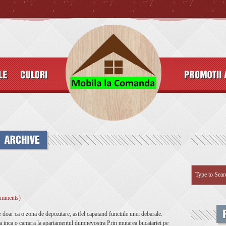
omments)
doar ca o zona de depozitare, astfel capatand functiile unei debarale.
ga inca o camera la apartamentul dumnevostra Prin mutarea bucatariei pe