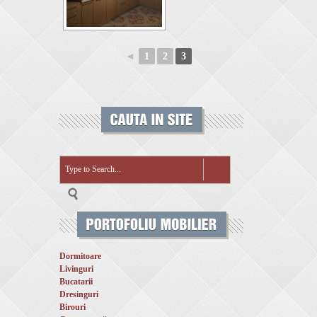
◄
1
2
3
Dormitoare
Livinguri
Bucatarii
Dresinguri
Birouri