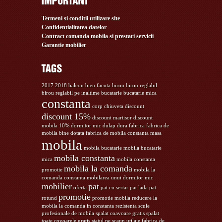
Termeni si conditii utilizare site
Confidentialitatea datelor
Contract comanda mobila si prestari servicii
Garantie mobilier
2017
2018
balcon
bien facuta
birou
birou reglabil
birou reglabil pe inaltime
bucatarie
bucatarie mica
constanta
corp chiuveta
discount
discount 15%
discount martisor
discount
mobila 10%
dormitor mic
dulap
dura
fabrica
fabrica de
mobila bine dotata
fabrica de mobila constanta
masa
mobila
mobila bucatarie
mobila bucatarie
mobila constanta
mica
mobila constanta
mobila la comanda
promotie
mobila la
comanda constanta
mobilarea unui dormitor mic
mobilier
pat
oferta
pat cu sertar
pat lada
pat
promotie
rotund
promotie mobila
reducere la
mobila la comanda in constanta
rezistenta
scule
profesionale de mobila
spalat coavoare gratis
spalat
toate covoarele gratis
statul pe scaun
utilaje fabrica de