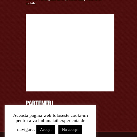
mobila
Aceasta pagina web foloseste cooki-uri
Curatare covoare lana, covoare matase
pentru a va imbunatati experienta de
navigare.
Accept
Nu accept