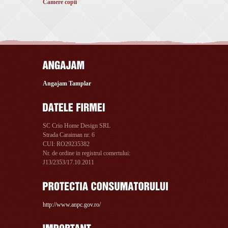
Camere copii
Angajam Tamplar
SC Crio Home Design SRL
Strada Caraiman nr. 6
CUI: RO29235382
Nr. de ordine in registrul comertului:
J13/2353/17.10.2011
http://www.anpc.gov.ro/