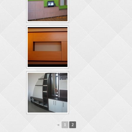
◄
1
2