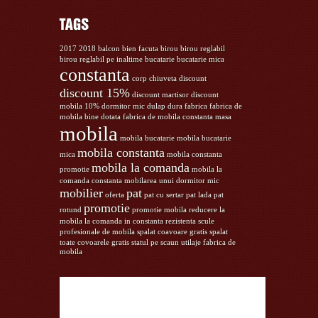
2017
2018
balcon
bien facuta
birou
birou reglabil
birou reglabil pe inaltime
bucatarie
bucatarie mica
constanta
corp chiuveta
discount
discount 15%
discount martisor
discount
mobila 10%
dormitor mic
dulap
dura
fabrica
fabrica de
mobila bine dotata
fabrica de mobila constanta
masa
mobila
mobila bucatarie
mobila bucatarie
mobila constanta
mica
mobila constanta
mobila la comanda
promotie
mobila la
comanda constanta
mobilarea unui dormitor mic
mobilier
pat
oferta
pat cu sertar
pat lada
pat
promotie
rotund
promotie mobila
reducere la
mobila la comanda in constanta
rezistenta
scule
profesionale de mobila
spalat coavoare gratis
spalat
toate covoarele gratis
statul pe scaun
utilaje fabrica de
mobila