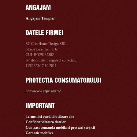
Angajam Tamplar
SC Crio Home Design SRL
Strada Caraiman nr. 6
CUI: RO29235382
Nr. de ordine in registrul comertului:
J13/2353/17.10.2011
http://www.anpc.gov.ro/
Termeni si conditii utilizare site
Confidentialitatea datelor
Contract comanda mobila si prestari servicii
Garantie mobilier