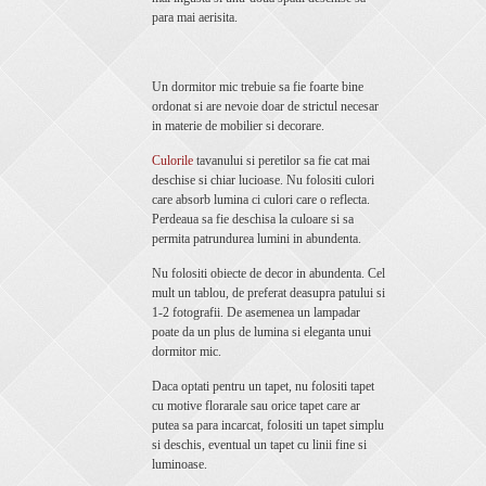
para mai aerisita.
Un dormitor mic trebuie sa fie foarte bine
ordonat si are nevoie doar de strictul necesar
in materie de mobilier si decorare.
Culorile
tavanului si peretilor sa fie cat mai
deschise si chiar lucioase. Nu folositi culori
care absorb lumina ci culori care o reflecta.
Perdeaua sa fie deschisa la culoare si sa
permita patrundurea lumini in abundenta.
Nu folositi obiecte de decor in abundenta. Cel
mult un tablou, de preferat deasupra patului si
1-2 fotografii. De asemenea un lampadar
poate da un plus de lumina si eleganta unui
dormitor mic.
Daca optati pentru un tapet, nu folositi tapet
cu motive florarale sau orice tapet care ar
putea sa para incarcat, folositi un tapet simplu
si deschis, eventual un tapet cu linii fine si
luminoase.