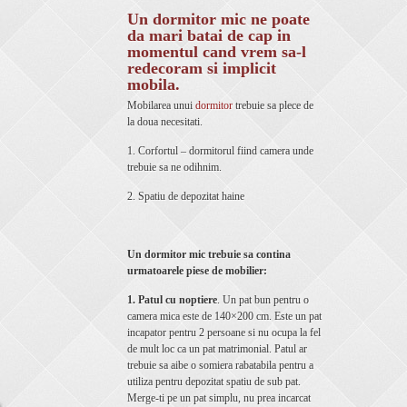
Un dormitor mic ne poate
da mari batai de cap in
momentul cand vrem sa-l
redecoram si implicit
mobila.
Mobilarea unui
dormitor
trebuie sa plece de
la doua necesitati.
1. Corfortul – dormitorul fiind camera unde
trebuie sa ne odihnim.
2. Spatiu de depozitat haine
Un dormitor mic trebuie sa contina
urmatoarele piese de mobilier:
1. Patul
cu noptiere
. Un pat bun pentru o
camera mica este de 140×200 cm. Este un pat
incapator pentru 2 persoane si nu ocupa la fel
de mult loc ca un pat matrimonial. Patul ar
trebuie sa aibe o somiera rabatabila pentru a
utiliza pentru depozitat spatiu de sub pat.
Merge-ti pe un pat simplu, nu prea incarcat