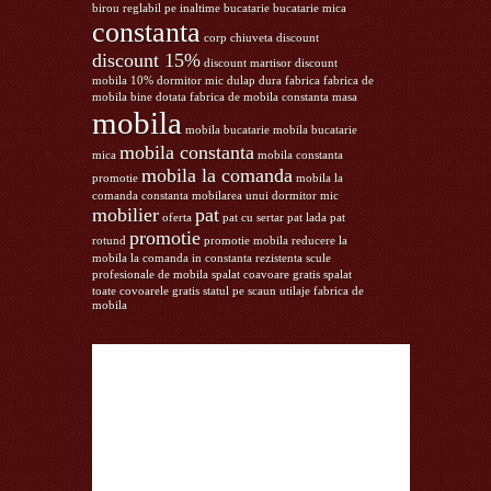
birou reglabil pe inaltime
bucatarie
bucatarie mica
constanta
corp chiuveta
discount
discount 15%
discount martisor
discount
mobila 10%
dormitor mic
dulap
dura
fabrica
fabrica de
mobila bine dotata
fabrica de mobila constanta
masa
mobila
mobila bucatarie
mobila bucatarie
mobila constanta
mica
mobila constanta
mobila la comanda
promotie
mobila la
comanda constanta
mobilarea unui dormitor mic
mobilier
pat
oferta
pat cu sertar
pat lada
pat
promotie
rotund
promotie mobila
reducere la
mobila la comanda in constanta
rezistenta
scule
profesionale de mobila
spalat coavoare gratis
spalat
toate covoarele gratis
statul pe scaun
utilaje fabrica de
mobila