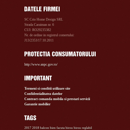
SC Crio Home Design SRL
Strada Caraiman nr. 6
CUI: RO29235382
Nr. de ordine in registrul comertului:
J13/2353/17.10.2011
http://www.anpc.gov.ro/
Termeni si conditii utilizare site
Confidentialitatea datelor
Contract comanda mobila si prestari servicii
Garantie mobilier
2017
2018
balcon
bien facuta
birou
birou reglabil