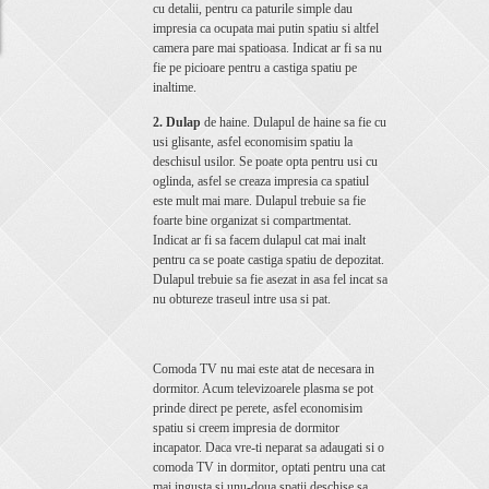
cu detalii, pentru ca paturile simple dau
impresia ca ocupata mai putin spatiu si altfel
camera pare mai spatioasa. Indicat ar fi sa nu
fie pe picioare pentru a castiga spatiu pe
inaltime.
2. Dulap
de haine. Dulapul de haine sa fie cu
usi glisante, asfel economisim spatiu la
deschisul usilor. Se poate opta pentru usi cu
oglinda, asfel se creaza impresia ca spatiul
este mult mai mare. Dulapul trebuie sa fie
foarte bine organizat si compartmentat.
Indicat ar fi sa facem dulapul cat mai inalt
pentru ca se poate castiga spatiu de depozitat.
Dulapul trebuie sa fie asezat in asa fel incat sa
nu obtureze traseul intre usa si pat.
Comoda TV nu mai este atat de necesara in
dormitor. Acum televizoarele plasma se pot
prinde direct pe perete, asfel economisim
spatiu si creem impresia de dormitor
incapator. Daca vre-ti neparat sa adaugati si o
comoda TV in dormitor, optati pentru una cat
mai ingusta si unu-doua spatii deschise sa