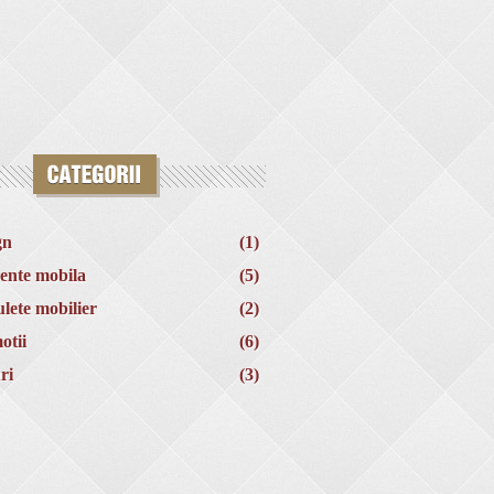
gn
(1)
ente mobila
(5)
lete mobilier
(2)
otii
(6)
ri
(3)