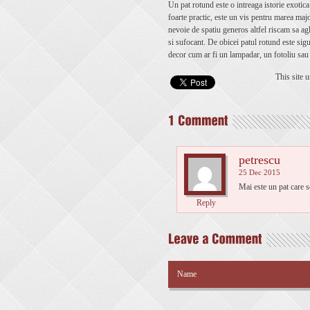
Un pat rotund este o intreaga istorie exotic
foarte practic, este un vis pentru marea majo
nevoie de spatiu generos altfel riscam sa 
si sufocant. De obicei patul rotund este sig
decor cum ar fi un lampadar, un fotoliu sau 
This site 
petrescu
25 Dec 2015
Mai este un pat care 
Reply