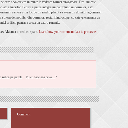
a pe care ne-a creiem in minte la vederea formei atragatoare. Desi nu este
ritate a tinerilor. Pentru a putea integra un pat rotund in dormitor, este
aglomeram camera si in loc de un mediu placut sa avem un domitor aglomerat
ura piesa de mobilier din dormitor, restul fiind ocupat cu cateva elemente de
mici artificii pentru a creea un cadru romatic.
uses Akismet to reduce spam.
Learn how your comment data is processed
.
se ridica pe perete…Puteti face asa ceva…?