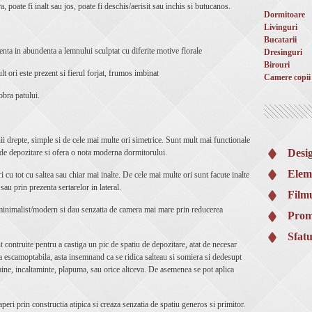
, poate fi inalt sau jos, poate fi deschis/aerisit sau inchis si butucanos.
Dormitoare
Livinguri
Bucatarii
zenta in abundenta a lemnului sculptat cu diferite motive florale
Dresinguri
Birouri
lt ori este prezent si fierul forjat, frumos imbinat
Camere copii
obra patului.
inii drepte, simple si de cele mai multe ori simetrice. Sunt mult mai functionale
Desi
r de depozitare si ofera o nota moderna dormitorului.
Elem
i cu tot cu saltea sau chiar mai inalte. De cele mai multe ori sunt facute inalte
sau prin prezenta sertarelor in lateral.
Filmu
i minimalist/modern si dau senzatia de camera mai mare prin reducerea
Prom
Sfatu
t contruite pentru a castiga un pic de spatiu de depozitare, atat de necesar
a escamoptabila, asta insemnand ca se ridica salteau si somiera si dedesupt
haine, incaltaminte, plapuma, sau orice altceva. De asemenea se pot aplica
peri prin constructia atipica si creaza senzatia de spatiu generos si primitor.