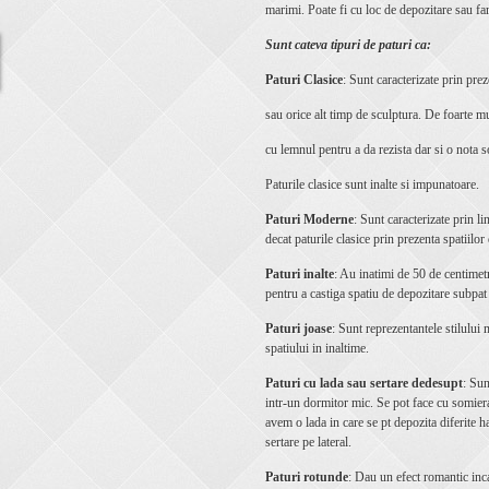
marimi. Poate fi cu loc de depozitare sau fara
Sunt cateva tipuri de paturi ca:
Paturi Clasice
: Sunt caracterizate prin pre
sau orice alt timp de sculptura. De foarte mu
cu lemnul pentru a da rezista dar si o nota s
Paturile clasice sunt inalte si impunatoare.
Paturi Moderne
: Sunt caracterizate prin l
decat paturile clasice prin prezenta spatiilo
Paturi inalte
: Au inatimi de 50 de centimetr
pentru a castiga spatiu de depozitare subpat 
Paturi joase
: Sunt reprezentantele stilulu
spatiului in inaltime.
Paturi cu lada sau sertare dedesupt
: Sun
intr-un dormitor mic. Se pot face cu somier
avem o lada in care se pt depozita diferite 
sertare pe lateral.
Paturi rotunde
: Dau un efect romantic inca