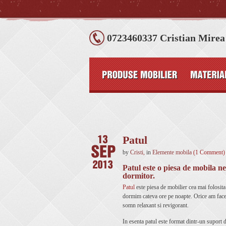
0723460337 Cristian Mirea
Patul
by
Cristi
,
in
Elemente mobila
(1 Comment)
Patul este o piesa de mobila nel
dormitor.
Patul
este piesa de mobilier cea mai folosita
dormim cateva ore pe noapte. Orice am face 
somn relaxant si revigorant.
In esenta patul este format dintr-un suport de