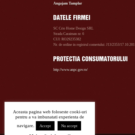
Angajam Tamplar
SC Crio Home Design SRL
Strada Caraiman nr. 6
CUI: RO29235382
Nr. de ordine in registrul comertului: J13/2353/17.10.20
http://www.anpc.gov.ro/
Aceasta pagina web foloseste cooki-uri
pentru a va imbunatati experienta de
navigare.
Accept
Nu accept