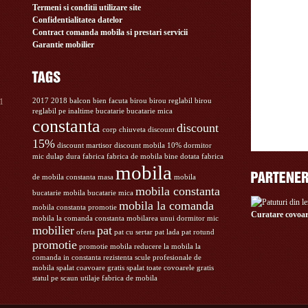
Termeni si conditii utilizare site
Confidentialitatea datelor
Contract comanda mobila si prestari servicii
Garantie mobilier
11
2017
2018
balcon
bien facuta
birou
birou reglabil
birou
reglabil pe inaltime
bucatarie
bucatarie mica
constanta
discount
corp chiuveta
discount
15%
discount martisor
discount mobila 10%
dormitor
mic
dulap
dura
fabrica
fabrica de mobila bine dotata
fabrica
mobila
de mobila constanta
masa
mobila
mobila constanta
bucatarie
mobila bucatarie mica
mobila la comanda
mobila constanta promotie
Curatare covoar
mobila la comanda constanta
mobilarea unui dormitor mic
mobilier
pat
oferta
pat cu sertar
pat lada
pat rotund
promotie
promotie mobila
reducere la mobila la
comanda in constanta
rezistenta
scule profesionale de
mobila
spalat coavoare gratis
spalat toate covoarele gratis
statul pe scaun
utilaje fabrica de mobila