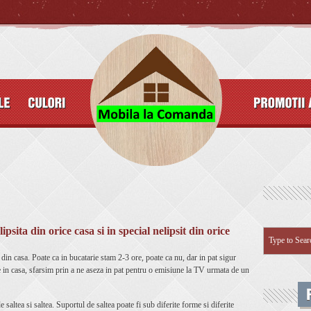
ipsita din orice casa si in special nelipsit din orice
 din casa. Poate ca in bucatarie stam 2-3 ore, poate ca nu, dar in pat sigur
in casa, sfarsim prin a ne aseza in pat pentru o emisiune la TV urmata de un
 saltea si saltea. Suportul de saltea poate fi sub diferite forme si diferite