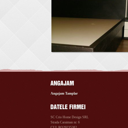
Angajam Tamplar
SC Crio Home Design SRL
Strada Caraiman nr. 6
CUI: RO29235382