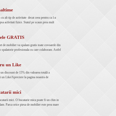
naltime
 alt tip de activitate decat ceea pentru ca l-a
psa activitati fizice. Statul pe scaun prea mult
arele GRATIS
 de mobilier va spalam gratis toate covoarele din
o spalatorie profesionala cu care colaboram. Astfel
ru un Like
ă un discount de 15% din valoarea totală a
i un Like/Apreciere la pagina noastra de
atarii mici
catarii mici. O bucatarie mica poate fi un chin in
m. Parca orice piesa de mobilier este prea mare