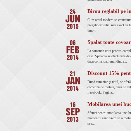
Birou reglabil pe i
Cum omul modern se confrunta cu
pregatit evolutia, mai exact cu li
timp...
Spalat toate covo
La comanda unui produs complet
casa. Spalarea se efectueaza de 
daca comandati unul dintre...
Discount 15% pent
După cum zice și titlul, se ofer
comenzii de mobila, daca ne daț
Facebook. Pagina...
Mobilarea unei buc
Sfaturi pentru mobilarea unei bu
momentul cand vrem sa o mobila
sau...