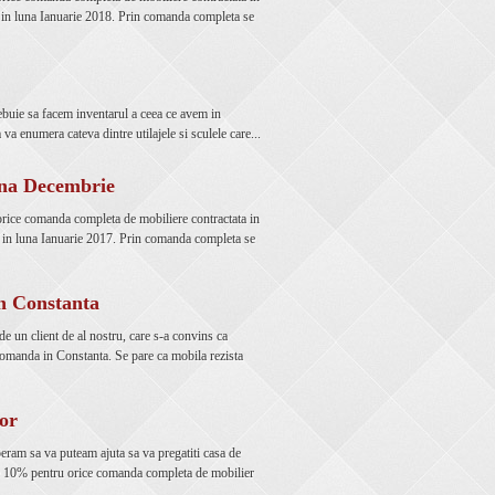
 in luna Ianuarie 2018. Prin comanda completa se
buie sa facem inventarul a ceea ce avem in
 va enumera cateva dintre utilajele si sculele care...
una Decembrie
rice comanda completa de mobiliere contractata in
 in luna Ianuarie 2017. Prin comanda completa se
in Constanta
de un client de al nostru, care s-a convins ca
omanda in Constanta. Se pare ca mobila rezista
or
 speram sa va puteam ajuta sa va pregatiti casa de
e 10% pentru orice comanda completa de mobilier