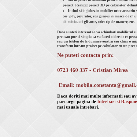
proiect. Realizez proiect 3D pe calculator, defini
Includ si inglobez in mobilier orice acesoriu s
cos jolly, picurator, cos gunoiu in masca de chiu
aluminiu, usi glisante, orice tip de manere, etc.
Daca sunteti interesat sa va schimbati mobilierul si
pret sau pur si simplu sa va faceti o idee de ce pr
sau un telefon de la dumneavoastra sau chiar o mic
transform intr-un proiect pe calculator cu un pret 
Ne puteti contacta prin:
0723 460 337 - Cristian Mirea
Email: mobila.constanta@gmail
Daca doriti mai multe informatii sau av
parcurge pagina de
Intrebari si Raspun
mai uzuale intrebari.