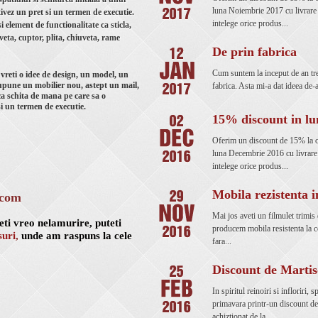
luna Noiembrie 2017 cu livrare
tivez un pret si un termen de executie.
intelege orice produs...
i element de functionalitate ca sticla,
veta, cuptor, plita, chiuveta, rame
De prin fabrica
Cum suntem la inceput de an tre
 vreti o idee de design, un model, un
esupune un mobilier nou, astept un mail,
fabrica. Asta mi-a dat ideea de-a
a schita de mana pe care sa o
si un termen de executie.
15% discount in l
Oferim un discount de 15% la o
luna Decembrie 2016 cu livrare
intelege orice produs...
Mobila rezistenta 
.com
Mai jos aveti un filmulet trimis 
eti vreo nelamurire, puteti
producem mobila resistenta la c
suri
,
unde am raspuns la cele
fara...
Discount de Martis
In spiritul reinoiri si infloriri,
primavara printr-un discount d
achiztionat de la...