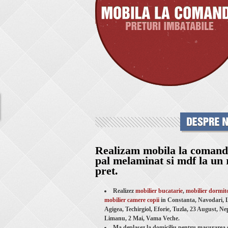
Realizam mobila la comand
pal melaminat si mdf la un 
pret.
Realizez
mobilier bucatarie
,
mobilier dormit
mobilier camere copii
in Constanta, Navodari,
Agigea, Techirgiol, Eforie, Tuzla, 23 August, N
Limanu, 2 Mai, Vama Veche.
Ma deplasez la domiciliu pentru masurarea sp