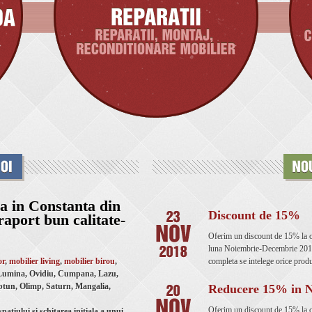
a in Constanta din
Discount de 15%
raport bun calitate-
Oferim un discount de 15% la o
luna Noiembrie-Decembrie 2018 
or
,
mobilier living
,
mobilier birou
,
completa se intelege orice produ
 Lumina, Ovidiu, Cumpana, Lazu,
eptun, Olimp, Saturn, Mangalia,
Reducere 15% in 
Oferim un discount de 15% la o
atiului si schitarea initiala a unui